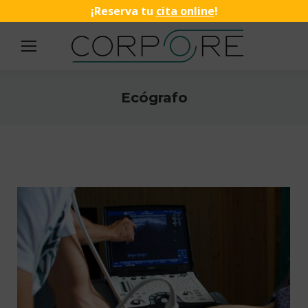
¡Reserva tu
cita online
!
Ecógrafo
Estás aquí: