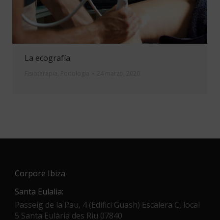
La ecografía
Fisioterapia
,
Podología
24 marzo, 2020
Corpore Ibiza
Santa Eulalia:
Passeig de la Pau, 4 (Edifici Guash) Escalera C, local
5 Santa Eulària des Riu 07840