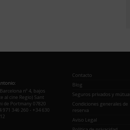
Contacto
ntonio:
Blog
 Barcelona nº 4, bajos
Seguros privados y mútua
te al cine Regio) Sant
ni de Portmany 07820
Condiciones generales de
4 971 346 260 - +34 630
reserva
812
Aviso Legal
Política de privacidad