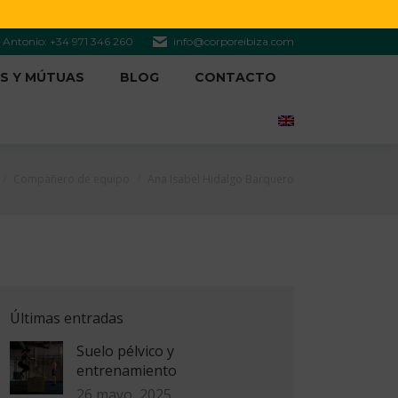
S. Antonio: +34 971 346 260
info@corporeibiza.com
S Y MÚTUAS
BLOG
CONTACTO
s aquí:
Compañero de equipo
Ana Isabel Hidalgo Barquero
Últimas entradas
Suelo pélvico y
entrenamiento
26 mayo, 2025