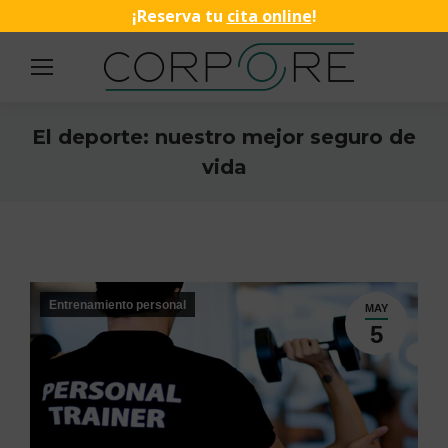
¡Reserva tu
cita online
!
El deporte: nuestro mejor seguro de
vida
Estás aquí:
Entrenamiento personal
MAY
5