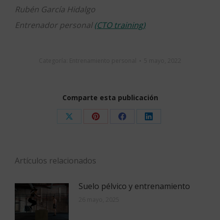
Rubén García Hidalgo
Entrenador personal
(CTO training)
Categoría:
Entrenamiento personal
5 mayo, 2022
Comparte esta publicación
Share
Share
Share
Share
on
on
on
on
X
Pinterest
Facebook
LinkedIn
Artículos relacionados
Suelo pélvico y entrenamiento
26 mayo, 2025